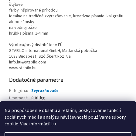
štýlové
farby inšpirované prírodou
ideálne na tradičné zvýrazňovanie, kreatívne písanie, kaligrafiu
alebo zápisky
na vodnej báze
hrúbka písma: 1-4 mm
Výrobca/prvý distribútor v EÚ:
STABILO international GmbH, Maďarská pobočka
1033 Budapešť, Szőlőkert köz 7/a.
info.hu@stabilo.com
www.stabilo.hu
Dodatočné parametre
Kategória
:
Zvýrazňovače
Hmotnosť
:
0.01 kg
EAN
:
4006381615662
Na prispôsobenie obsahu a reklám, poskytovanie funkcií
sociálnych médií a analýzu návštevnosti používame súbory
Z
cookie. Viac informácií
tu
.
á
Vytvoril Shoptet