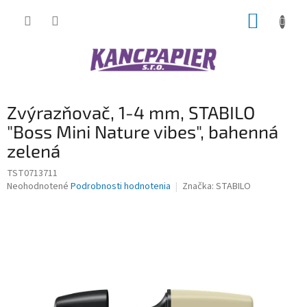
Prejsť
NÁKUP
na
obsah
KOŠÍK
Zvýrazňovač, 1-4 mm, STABILO
"Boss Mini Nature vibes", bahenná
zelená
TST0713711
Priemerné
Neohodnotené
Podrobnosti hodnotenia
Značka:
STABILO
hodnotenie
produktu
je
0,0
z
5
hviezdičiek.