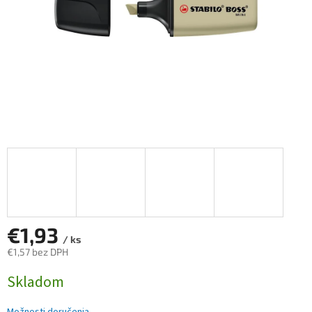
€1,93
/ ks
€1,57 bez DPH
Jednotková
Skladom
cena: