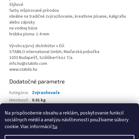
štýlové
farby inšpirované prírodou
ideálne na tradičné zvýrazňovanie, kreatívne písanie, kaligrafiu
alebo zápisky
na vodnej báze
hrúbka písma: 1-4 mm
Výrobca/prvý distribútor v EÚ:
STABILO international GmbH, Maďarská pobočka
1033 Budapešť, Szőlőkert köz 7/a.
info.hu@stabilo.com
www.stabilo.hu
Dodatočné parametre
Kategória
:
Zvýrazňovače
Hmotnosť
:
0.01 kg
EAN
:
4006381615754
Na prispôsobenie obsahu a reklám, poskytovanie funkcií
sociálnych médií a analýzu návštevnosti používame súbory
Z
cookie. Viac informácií
tu
.
á
Vytvoril Shoptet