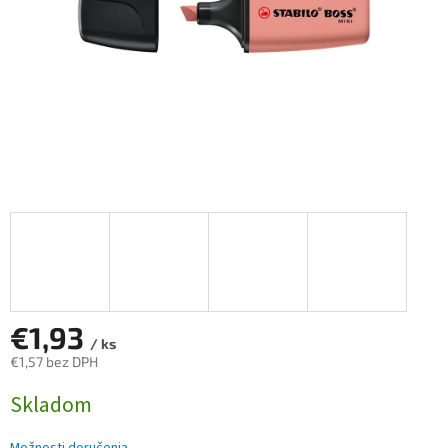
€1,93
/ ks
€1,57 bez DPH
Jednotková
Skladom
cena: