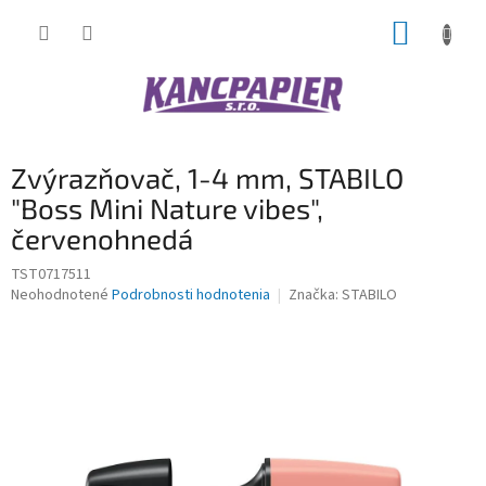
Prejsť
NÁKUP
na
obsah
KOŠÍK
Zvýrazňovač, 1-4 mm, STABILO
"Boss Mini Nature vibes",
červenohnedá
TST0717511
Priemerné
Neohodnotené
Podrobnosti hodnotenia
Značka:
STABILO
hodnotenie
produktu
je
0,0
z
5
hviezdičiek.