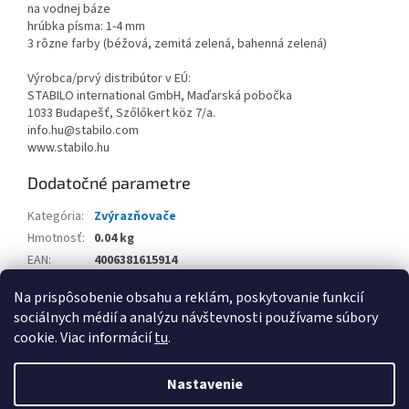
na vodnej báze
hrúbka písma: 1-4 mm
3 rôzne farby (béžová, zemitá zelená, bahenná zelená)
Výrobca/prvý distribútor v EÚ:
STABILO international GmbH, Maďarská pobočka
1033 Budapešť, Szőlőkert köz 7/a.
info.hu@stabilo.com
www.stabilo.hu
Dodatočné parametre
Kategória
:
Zvýrazňovače
Hmotnosť
:
0.04 kg
EAN
:
4006381615914
Balenie
:
Na prispôsobenie obsahu a reklám, poskytovanie funkcií
sociálnych médií a analýzu návštevnosti používame súbory
Z
cookie. Viac informácií
tu
.
á
Vytvoril Shoptet
p
Nastavenie
ä