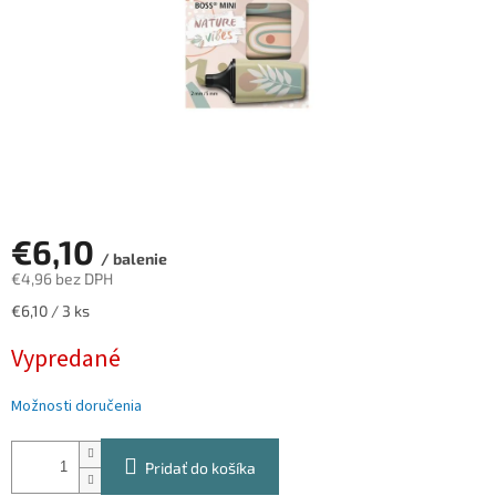
€6,10
/ balenie
€4,96 bez DPH
Jednotková
€6,10 / 3 ks
cena:
Vypredané
Možnosti doručenia
Pridať do košíka