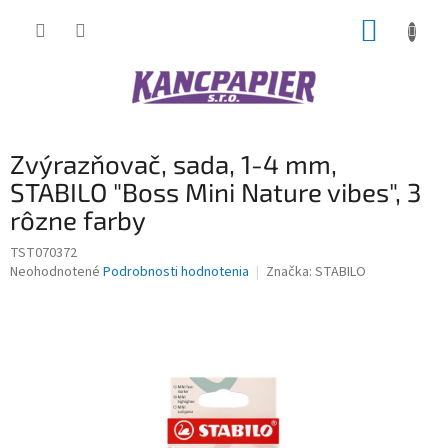
Prejsť
NÁKUP
na
obsah
KOŠÍK
Zvýrazňovač, sada, 1-4 mm,
STABILO "Boss Mini Nature vibes", 3
rôzne farby
TST070372
Priemerné
Neohodnotené
Podrobnosti hodnotenia
Značka:
STABILO
hodnotenie
produktu
je
0,0
z
5
hviezdičiek.