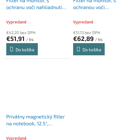
Filter na monitor, s
Filter na monitor, s
ochranu voči nahliadnutiu,
ochranou voči
278x156 mm, 12,5", 16:9
nahliadnutiu, 288x398
FELLOWES PrivaScreen™,
mm, 13,8", 3:2, FELLOWES
Vypredané
Vypredané
čierny
"Privascreen™ Microsoft®
€42,20 bez DPH
€51,13 bez DPH
Surface Pro 4
€51,91
€62,89
/ ks
/ ks
Do košíka
Do košíka
Privátny magnetický filter
na notebook, 12.5",
matná/lesklá,
odnímateľný, KENSINGTON
Vypredané