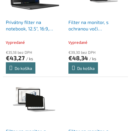
p
k
r
t
o
o
d
Privátny filter na
Filter na monitor, s
v
u
notebook, 12.5", 16:9,
ochranou voči
k
278x156mm, odnímateľný,
nahliadnutiu, 260x164
t
KENSINGTON
mm, 12,1", 16:10, FELLOWES
Vypredané
Vypredané
o
PrivaScreen™, čierna
€35,18 bez DPH
€39,30 bez DPH
v
€43,27
€48,34
/ ks
/ ks
Do košíka
Do košíka