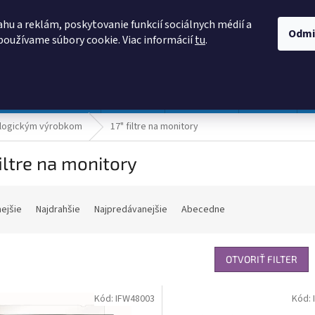
AKO NAKUPOVAŤ
OBCHODNÉ PODMIENKY
PODMIENKY OCHRANY
hu a reklám, poskytovanie funkcií sociálnych médií a
Odmi
používame súbory cookie. Viac informácií
tu
.
HĽADAŤ
Prevádzka a údržba
Nábytok
Centropen
DONAU
ologickým výrobkom
17" filtre na monitory
filtre na monitory
nejšie
Najdrahšie
Najpredávanejšie
Abecedne
OTVORIŤ FILTER
Kód:
IFW48003
Kód: