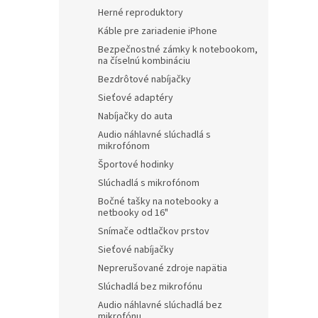
Herné reproduktory
Káble pre zariadenie iPhone
Bezpečnostné zámky k notebookom,
na číselnú kombináciu
Bezdrôtové nabíjačky
Sieťové adaptéry
Nabíjačky do auta
Audio náhlavné slúchadlá s
mikrofónom
Športové hodinky
Slúchadlá s mikrofónom
Bočné tašky na notebooky a
netbooky od 16"
Snímače odtlačkov prstov
Sieťové nabíjačky
Neprerušované zdroje napätia
Slúchadlá bez mikrofónu
Audio náhlavné slúchadlá bez
mikrofónu