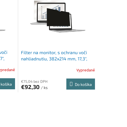
voči
Filter na monitor, s ochranu voči
7",
nahliadnutiu, 382x214 mm, 17,3",
n™,
16:9 FELLOWES PrivaScreen™,
ypredané
Vypredané
čierna
€75,04 bez DPH
 košíka
Do košíka
€92,30
/ ks