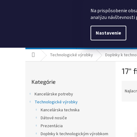
Prejsť
0385325635
obchod@kancpapier.sk
na
Na prispôsobenie obsa
obsah
analýzu návštevnosti 
Nastavenie
Kancelárske potreby
Technologické výrobky
Domov
Technologické výrobky
Doplnky k techn
B
17" 
o
Preskočiť
č
Kategórie
kategórie
R
n
a
ý
Najlac
Kancelárske potreby
d
p
Technologické výrobky
e
a
n
Kancelárska technika
n
i
e
Dátové nosiče
e
l
Prezentácia
V
p
ý
Doplnky k technologickým výrobkom