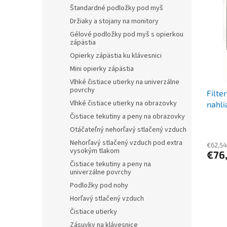
r
p
Štandardné podložky pod myš
o
i
Držiaky a stojany na monitory
d
s
u
Gélové podložky pod myš s opierkou
p
zápästia
k
r
t
Opierky zápästia ku klávesnici
o
o
Mini opierky zápästia
d
v
Vlhké čistiace utierky na univerzálne
u
povrchy
Filte
k
Vlhké čistiace utierky na obrazovky
nahli
t
FELL
o
Čistiace tekutiny a peny na obrazovky
v
Otáčateľný nehorľavý stlačený vzduch
Nehorľavý stlačený vzduch pod extra
€62,54
vysokým tlakom
€76
Čistiace tekutiny a peny na
univerzálne povrchy
Podložky pod nohy
Horľavý stlačený vzduch
Čistiace utierky
Zásuvky na klávesnice