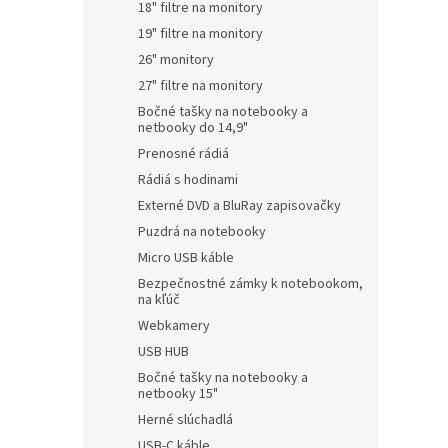
18" filtre na monitory
19" filtre na monitory
26" monitory
27" filtre na monitory
Bočné tašky na notebooky a
netbooky do 14,9"
Prenosné rádiá
Rádiá s hodinami
Externé DVD a BluRay zapisovačky
Puzdrá na notebooky
Micro USB káble
Bezpečnostné zámky k notebookom,
na kľúč
Webkamery
USB HUB
Bočné tašky na notebooky a
netbooky 15"
Herné slúchadlá
USB-C káble