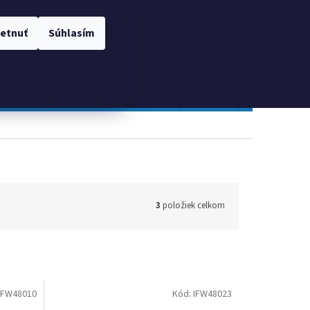
 OSOBNÝCH ÚDAJOV
Prihlásenie
etnuť
Súhlasím
NÁKUPNÝ
Prázdny košík
KOŠÍK
TOPGAL
Gastro a obalový materiál
Tlačivá
Obchodné po
3
položiek celkom
IFW48010
Kód:
IFW48023