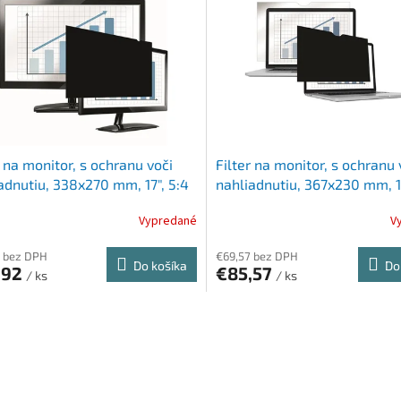
r na monitor, s ochranu voči
Filter na monitor, s ochranu 
adnutiu, 338x270 mm, 17", 5:4
nahliadnutiu, 367x230 mm, 1
OWES PrivaScreen™, čierna
16:10 FELLOWES PrivaScree
Vypredané
V
čierna
 bez DPH
€69,57 bez DPH
Do košíka
Do
,92
€85,57
/ ks
/ ks
O
v
l
á
d
a