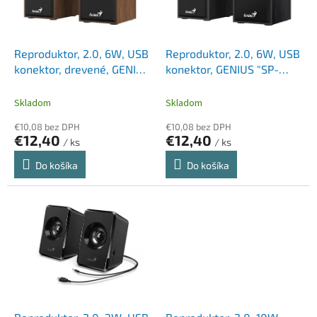
p
k
r
t
o
o
d
Reproduktor, 2.0, 6W, USB
Reproduktor, 2.0, 6W, USB
v
u
konektor, drevené, GENIUS
konektor, GENIUS "SP-
k
"SP-HF180", hnedá
HF180", čierna
t
Skladom
Skladom
o
€10,08 bez DPH
€10,08 bez DPH
v
€12,40
€12,40
/ ks
/ ks
Do košíka
Do košíka