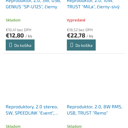
Reproduktor, 2.0, 3W, USB,
Reproduktor, 2.0, 10W,
GENIUS "SP-U125", čierny
TRUST "MiLa", čierny-sivý
Skladom
Vypredané
€10,41 bez DPH
€18,52 bez DPH
€12,80
€22,78
/ ks
/ ks
Do košíka
Do košíka
Reproduktory, 2.0 stereo,
Reproduktor, 2.0, 8W RMS,
5W, SPEEDLINK "Event",
USB, TRUST "Remo"
čierne
Skladom
Skladom