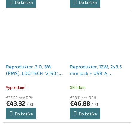
Do košíka
Do košíka
Reproduktor, 2.0, 3W
Reproduktor, 12W, 2x3.5
(RMS), LOGITECH "Z150",
mm jack + USB-A,
čierna
SPEEDLINK "GRAVITY RGB
Stereo Soundbar", čierna
Vypredané
Skladom
€35,22 bez DPH
€38,11 bez DPH
€43,32
€46,88
/ ks
/ ks
Do košíka
Do košíka