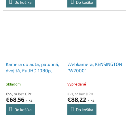
Do košíka
Do košíka
Kamera do auta, palubná,
Webkamera, KENSINGTON
dvojitá, FullHD 1080p,
"W2000"
URBAN FACTORY
Skladom
Vypredané
€55,74 bez DPH
€71,72 bez DPH
€68,56
€88,22
/ ks
/ ks
Do košíka
Do košíka