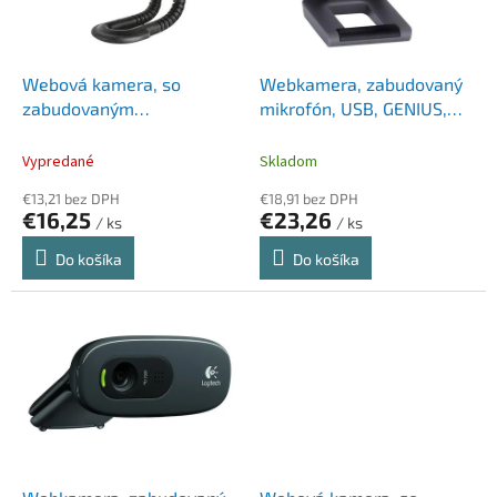
p
k
r
t
o
o
d
Webová kamera, so
Webkamera, zabudovaný
v
u
zabudovaným
mikrofón, USB, GENIUS,
k
mikrofónom, TRUST "Trino
"FaceCam 1000X"
t
HD"
Vypredané
Skladom
o
€13,21 bez DPH
€18,91 bez DPH
v
€16,25
€23,26
/ ks
/ ks
Do košíka
Do košíka