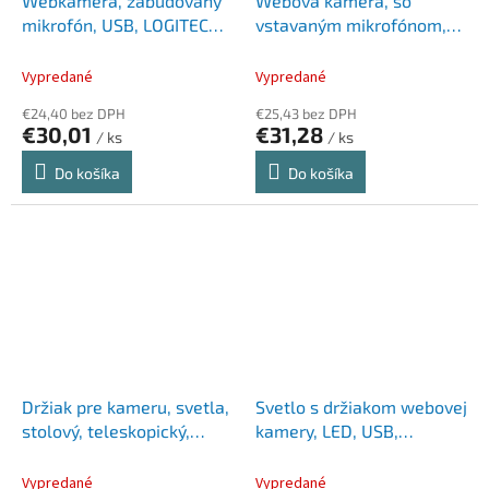
Webkamera, zabudovaný
Webová kamera, so
mikrofón, USB, LOGITECH,
vstavaným mikrofónom,
"C270"
full HD, TRUST "GXT1160
Vero"
Vypredané
Vypredané
€24,40 bez DPH
€25,43 bez DPH
€30,01
€31,28
/ ks
/ ks
Do košíka
Do košíka
Držiak pre kameru, svetla,
Svetlo s držiakom webovej
stolový, teleskopický,
kamery, LED, USB,
KENSINGTON "A1010"
KENSINGTON "L1000"
Vypredané
Vypredané