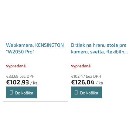
Webkamera, KENSINGTON
Držiak na hranu stola pre
"W2050 Pro"
kameru, svetla, flexibilný,
KENSINGTON "A1020"
Vypredané
Vypredané
€83,68 bez DPH
€102,47 bez DPH
€102,93
€126,04
/ ks
/ ks
Do košíka
Do košíka