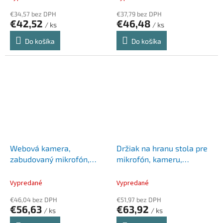
€34,57 bez DPH
€37,79 bez DPH
€42,52
€46,48
/ ks
/ ks
Do košíka
Do košíka
Webová kamera,
Držiak na hranu stola pre
zabudovaný mikrofón,
mikrofón, kameru,
KENSINGTON "W1050"
teleskopický, KENSINGTON
"A1000"
Vypredané
Vypredané
€46,04 bez DPH
€51,97 bez DPH
€56,63
€63,92
/ ks
/ ks