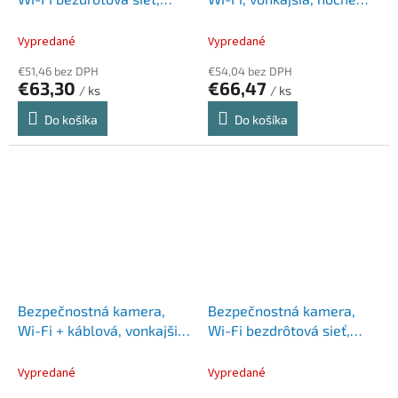
vonkajšia, nočné videnie,
videnie, TP-LINK "Tapo
TP-LINK "Tapo C510W"
C310"
Vypredané
Vypredané
€51,46 bez DPH
€54,04 bez DPH
€63,30
€66,47
/ ks
/ ks
Do košíka
Do košíka
Bezpečnostná kamera,
Bezpečnostná kamera,
Wi-Fi + káblová, vonkajšia,
Wi-Fi bezdrôtová sieť,
nočné videnie, TP-LINK
vnútorná, nočné videnie,
"Tapo C320WS"
TP-LINK "Tapo C200",
Vypredané
Vypredané
duopack