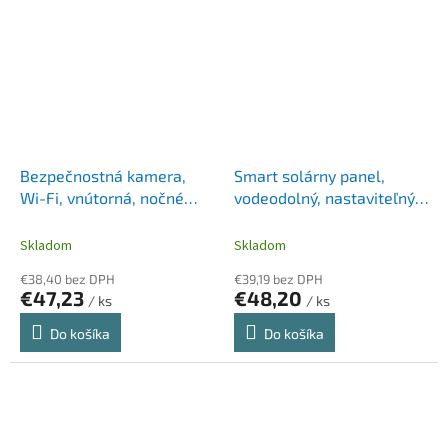
Bezpečnostná kamera,
Smart solárny panel,
Wi-Fi, vnútorná, nočné
vodeodolný, nastaviteľný,
videnie, TP-LINK "Tapo
TP-LINK, "Tapo A200"
C210"
Skladom
Skladom
€38,40 bez DPH
€39,19 bez DPH
€47,23
€48,20
/ ks
/ ks
Do košíka
Do košíka