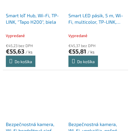
Smart IoT Hub, Wi-Fi, TP-
Smart LED pásik, 5 m, Wi-
LINK, "Tapo H200", biela
Fi, multicolor, TP-LINK,
"Tapo L920-5"
Vypredané
Vypredané
€45,23 bez DPH
€45,37 bez DPH
€55,63
€55,81
/ ks
/ ks
Do košíka
Do košíka
Bezpečnostná kamera,
Bezpečnostná kamera,
Wi-Fi bezdrôtová sieť,
Wi-Fi, vonkajšia, nočné