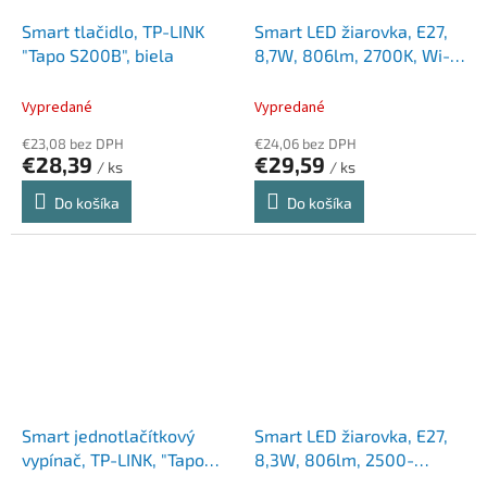
Smart tlačidlo, TP-LINK
Smart LED žiarovka, E27,
"Tapo S200B", biela
8,7W, 806lm, 2700K, Wi-
Fi, TP-LINK "Tapo L510E",
duopack
Vypredané
Vypredané
€23,08 bez DPH
€24,06 bez DPH
€28,39
€29,59
/ ks
/ ks
Do košíka
Do košíka
Smart jednotlačítkový
Smart LED žiarovka, E27,
vypínač, TP-LINK, "Tapo
8,3W, 806lm, 2500-
S210"
6500K, Wi-Fi, TP-LINK