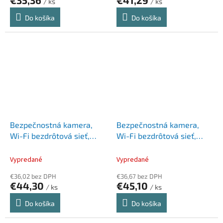
€35,36
€41,29
/ ks
/ ks
Do košíka
Do košíka
Bezpečnostná kamera,
Bezpečnostná kamera,
Wi-Fi bezdrôtová sieť,
Wi-Fi bezdrôtová sieť,
vnútorná, nočné videnie,
vnútorná, nočné videnie,
TP-LINK "Tapo C110"
TP-LINK "Tapo C200"
Vypredané
Vypredané
€36,02 bez DPH
€36,67 bez DPH
€44,30
€45,10
/ ks
/ ks
Do košíka
Do košíka