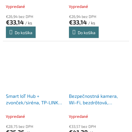
"Tapo L530E", multicolor,
Vypredané
Vypredané
duopack
€26,94 bez DPH
€26,94 bez DPH
€33,14
€33,14
/ ks
/ ks
Do košíka
Do košíka
Smart IoT Hub +
Bezpečnostná kamera,
zvonček/siréna, TP-LINK,
Wi-Fi, bezdrôtová,
"Tapo H100", biela
vnútorná, nočné videnie,
TP-LINK "Tapo C100"
Vypredané
Vypredané
€28,75 bez DPH
€33,57 bez DPH