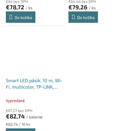
€64 bez DPH
€64,44 bez DPH
€78,72
€79,26
/ ks
/ ks
Do košíka
Do košíka
Smart LED pásik, 10 m, Wi-
Fi, multicolor, TP-LINK,
"Tapo L930-10"
Vypredané
€67,27 bez DPH
€82,74
/ balenie
Jednotková
€82,74 / 10 ks
cena: