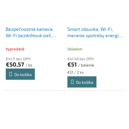
Bezpečnostná kamera,
Smart zásuvka, Wi-Fi,
Wi-Fi bezdrôtová sieť,
meranie spotreby energie,
vnútorná, nočné videnie,
TP-LINK, "Tapo P110"
TP-LINK "Tapo C212"
Vypredané
Skladom
€41,11 bez DPH
€41,46 bez DPH
€50,57
€51
/ ks
/ balenie
Jednotková
€51 / 2 ks
Do košíka
cena:
Do košíka