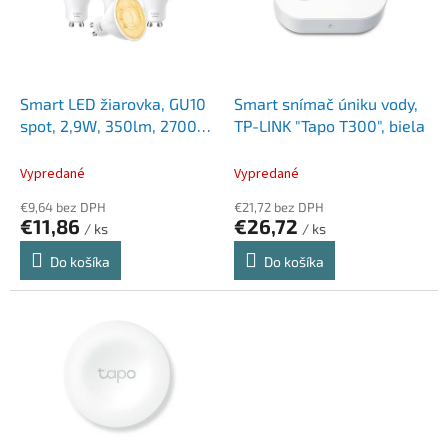
d
s
u
p
k
r
t
o
o
d
Smart LED žiarovka, GU10
Smart snímač úniku vody,
v
u
spot, 2,9W, 350lm, 2700K,
TP-LINK "Tapo T300", biela
k
Wi-Fi, TP-LINK "Tapo L610"
t
Vypredané
Vypredané
o
€9,64 bez DPH
€21,72 bez DPH
v
€11,86
€26,72
/ ks
/ ks
Do košíka
Do košíka