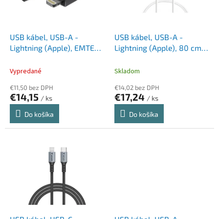
p
k
r
t
o
o
d
USB kábel, USB-A -
USB kábel, USB-A -
v
u
Lightning (Apple), EMTEC
Lightning (Apple), 80 cm,
k
"T700A"
URBAN FACTORY
t
Vypredané
Skladom
o
€11,50 bez DPH
€14,02 bez DPH
v
€14,15
€17,24
/ ks
/ ks
Do košíka
Do košíka