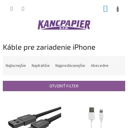
Prejsť
NÁKUP
na
obsah
KOŠÍK
Káble pre zariadenie iPhone
R
a
Najlacnejšie
Najdrahšie
Najpredávanejšie
Abecedne
d
e
n
OTVORIŤ FILTER
i
e
V
p
ý
r
p
o
i
d
s
u