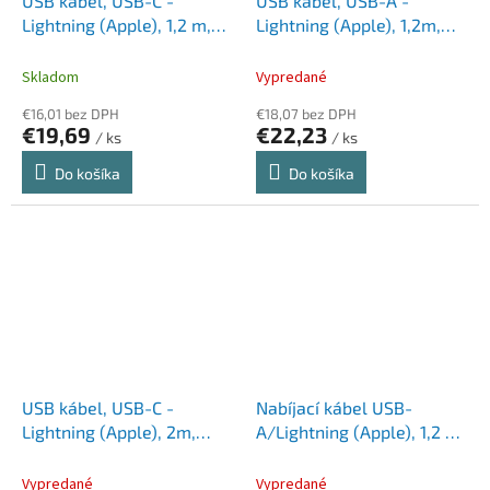
USB kábel, USB-C -
USB kábel, USB-A -
Lightning (Apple), 1,2 m,
Lightning (Apple), 1,2m,
VERBATIM, čierna
ENERGIZER, čierna
Skladom
Vypredané
€16,01 bez DPH
€18,07 bez DPH
€19,69
€22,23
/ ks
/ ks
Do košíka
Do košíka
USB kábel, USB-C -
Nabíjací kábel USB-
Lightning (Apple), 2m,
A/Lightning (Apple), 1,2 m,
ENERGIZER, biela
SKROSS, biely
Vypredané
Vypredané