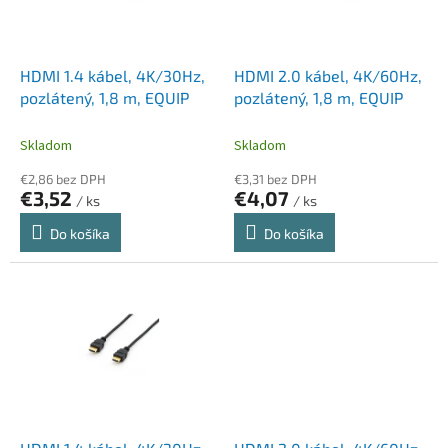
p
k
r
t
o
o
d
HDMI 1.4 kábel, 4K/30Hz,
HDMI 2.0 kábel, 4K/60Hz,
v
u
pozlátený, 1,8 m, EQUIP
pozlátený, 1,8 m, EQUIP
k
t
Skladom
Skladom
o
€2,86 bez DPH
€3,31 bez DPH
v
€3,52
€4,07
/ ks
/ ks
Do košíka
Do košíka