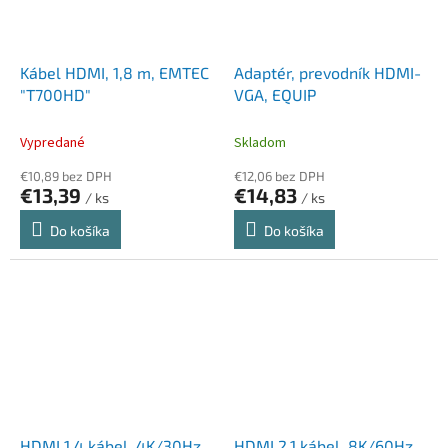
Kábel HDMI, 1,8 m, EMTEC
Adaptér, prevodník HDMI-
"T700HD"
VGA, EQUIP
Vypredané
Skladom
€10,89 bez DPH
€12,06 bez DPH
€13,39
€14,83
/ ks
/ ks
Do košíka
Do košíka
HDMI 1.4 kábel, 4K/30Hz,
HDMI 2.1 kábel, 8K/60Hz,