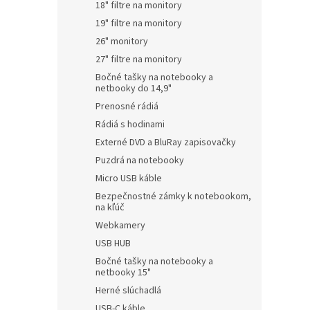
18" filtre na monitory
19" filtre na monitory
26" monitory
27" filtre na monitory
Bočné tašky na notebooky a
netbooky do 14,9"
Prenosné rádiá
Rádiá s hodinami
Externé DVD a BluRay zapisovačky
Puzdrá na notebooky
Micro USB káble
Bezpečnostné zámky k notebookom,
na kľúč
Webkamery
USB HUB
Bočné tašky na notebooky a
netbooky 15"
Herné slúchadlá
USB-C káble