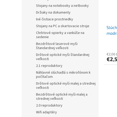
Stojany na notebooky a netbooky
Držiaky na dokumenty
Iné čistiace prostriedky
Stojany na PC a skartovacie stroje
Slúch
Chrbtové opierky a vankúše na
modr
sedenie
Bezdrôtové laserové myši
štandardnej veľkosti
€2,06 
Drôtové optické myši štandardnej
€2,
veľkosti
2.1 reproduktory
Náhlavné slúchadlá s mikrofónom k
počítačom
Drôtové optické myši malej a strednej
veľkosti
Bezdrôtové optické myši malej a
strednej veľkosti
2.0 reproduktory
Wifi adaptéry