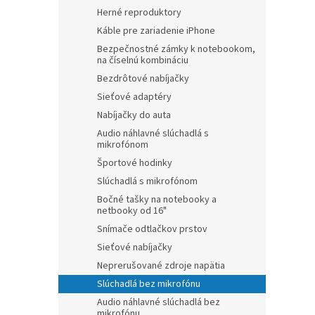
Herné reproduktory
Káble pre zariadenie iPhone
Bezpečnostné zámky k notebookom,
na číselnú kombináciu
Bezdrôtové nabíjačky
Sieťové adaptéry
Nabíjačky do auta
Audio náhlavné slúchadlá s
mikrofónom
Športové hodinky
Slúchadlá s mikrofónom
Bočné tašky na notebooky a
netbooky od 16"
Snímače odtlačkov prstov
Sieťové nabíjačky
Neprerušované zdroje napätia
Slúchadlá bez mikrofónu
Audio náhlavné slúchadlá bez
mikrofónu