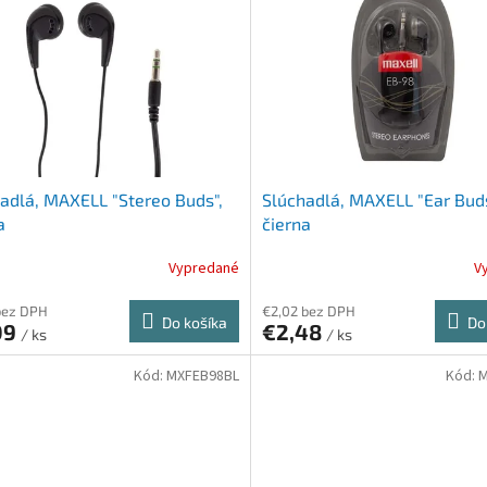
adlá, MAXELL "Stereo Buds",
Slúchadlá, MAXELL "Ear Buds
a
čierna
Vypredané
V
bez DPH
€2,02 bez DPH
Do košíka
Do
09
€2,48
/ ks
/ ks
Kód:
MXFEB98BL
Kód:
M