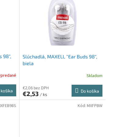
 98",
Slúchadlá, MAXELL "Ear Buds 98",
biela
ypredané
Skladom
€2,06 bez DPH
 košíka
Do košíka
€2,53
/ ks
XFEB98S
Kód:
MXFPBW