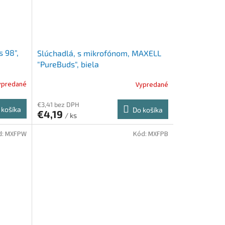
 98",
Slúchadlá, s mikrofónom, MAXELL
"PureBuds", biela
ypredané
Vypredané
€3,41 bez DPH
 košíka
Do košíka
€4,19
/ ks
d:
MXFPW
Kód:
MXFPB