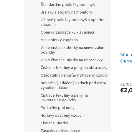
r
p
Štandardné podložky pod myš
o
i
Držiaky a stojany na monitory
d
s
u
Gélové podložky pod myš s opierkou
p
zápästia
k
r
t
Opierky zápästia ku klávesnici
o
o
Mini opierky zápästia
d
v
Vlhké čistiace utierky na univerzálne
u
povrchy
Slúch
k
Vlhké čistiace utierky na obrazovky
čiern
t
o
Čistiace tekutiny a peny na obrazovky
v
Otáčateľný nehorľavý stlačený vzduch
Nehorľavý stlačený vzduch pod extra
€1,70 
vysokým tlakom
€2,
Čistiace tekutiny a peny na
univerzálne povrchy
Podložky pod nohy
Horľavý stlačený vzduch
Čistiace utierky
Zásuvky na klávesnice