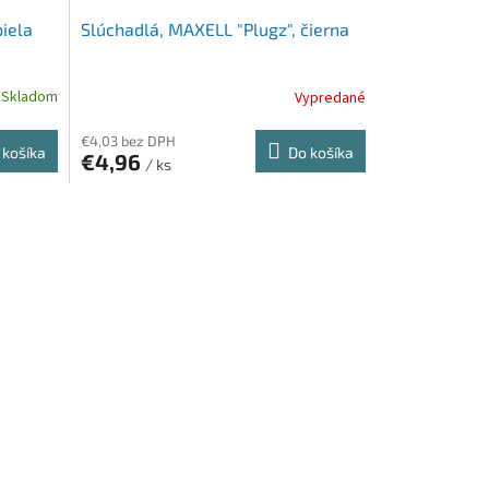
biela
Slúchadlá, MAXELL "Plugz", čierna
Skladom
Vypredané
€4,03 bez DPH
 košíka
Do košíka
€4,96
/ ks