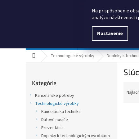
Prejsť
0385325635
obchod@kancpapier.sk
na
Na prispôsobenie obsa
obsah
analýzu návštevnosti 
Nastavenie
Kancelárske potreby
Technologické výrobky
Domov
Technologické výrobky
Doplnky k techn
B
Slú
o
Preskočiť
č
Kategórie
kategórie
R
n
a
ý
Najlac
Kancelárske potreby
d
p
Technologické výrobky
e
a
n
Kancelárska technika
n
i
e
Dátové nosiče
e
l
Prezentácia
V
p
ý
Doplnky k technologickým výrobkom