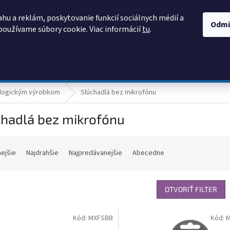
AKO NAKUPOVAŤ
OBCHODNÉ PODMIENKY
PODMIENKY OCHRANY
hu a reklám, poskytovanie funkcií sociálnych médií a
Odmi
používame súbory cookie. Viac informácií
tu
.
HĽADAŤ
Prevádzka a údržba
Nábytok
Centropen
DONAU
ologickým výrobkom
Slúchadlá bez mikrofónu
chadlá bez mikrofónu
nejšie
Najdrahšie
Najpredávanejšie
Abecedne
OTVORIŤ FILTER
Kód:
MXFSBB
Kód:
M