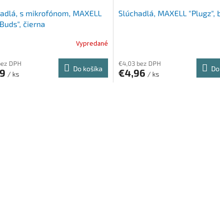
adlá, s mikrofónom, MAXELL
Slúchadlá, MAXELL "Plugz", 
Buds", čierna
Vypredané
bez DPH
€4,03 bez DPH
Do košíka
Do
19
€4,96
/ ks
/ ks
O
v
l
á
d
a
c
i
e
p
r
v
k
y