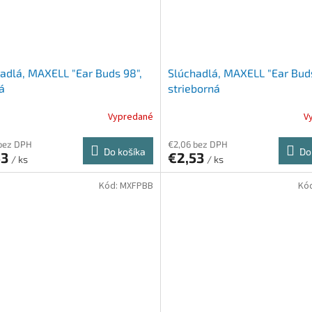
adlá, MAXELL "Ear Buds 98",
Slúchadlá, MAXELL "Ear Buds
á
strieborná
Vypredané
V
bez DPH
€2,06 bez DPH
Do košíka
Do
53
€2,53
/ ks
/ ks
Kód:
MXFPBB
Kó