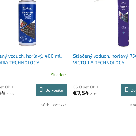
ený vzduch, horľavý, 400 ml,
Stlačený vzduch, horľavý, 75
ORIA TECHNOLOGY
VICTORIA TECHNOLOGY
Skladom
bez DPH
€6,13 bez DPH
Do košíka
Do
44
€7,54
/ ks
/ ks
Kód:
IFW99778
Kó