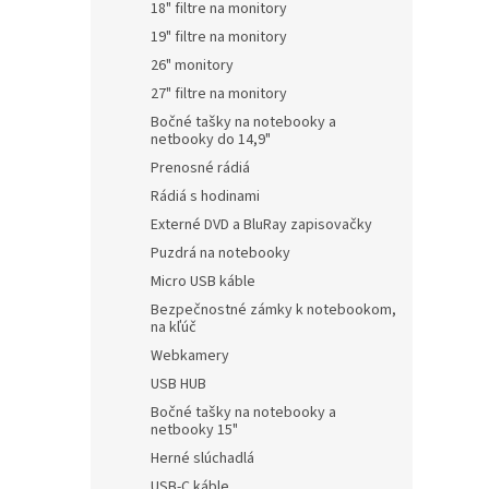
18" filtre na monitory
19" filtre na monitory
26" monitory
27" filtre na monitory
Bočné tašky na notebooky a
netbooky do 14,9"
Prenosné rádiá
Rádiá s hodinami
Externé DVD a BluRay zapisovačky
Puzdrá na notebooky
Micro USB káble
Bezpečnostné zámky k notebookom,
na kľúč
Webkamery
USB HUB
Bočné tašky na notebooky a
netbooky 15"
Herné slúchadlá
USB-C káble