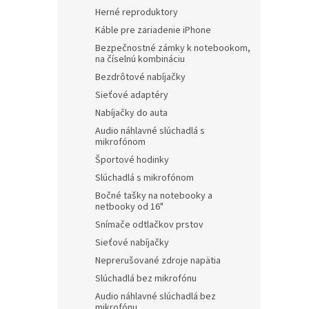
Herné reproduktory
Káble pre zariadenie iPhone
Bezpečnostné zámky k notebookom,
na číselnú kombináciu
Bezdrôtové nabíjačky
Sieťové adaptéry
Nabíjačky do auta
Audio náhlavné slúchadlá s
mikrofónom
Športové hodinky
Slúchadlá s mikrofónom
Bočné tašky na notebooky a
netbooky od 16"
Snímače odtlačkov prstov
Sieťové nabíjačky
Neprerušované zdroje napätia
Slúchadlá bez mikrofónu
Audio náhlavné slúchadlá bez
mikrofónu