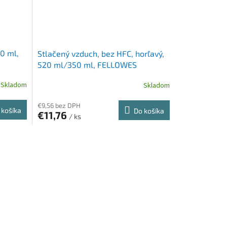
00 ml,
Stlačený vzduch, bez HFC, horľavý,
520 ml/350 ml, FELLOWES
Skladom
Skladom
€9,56 bez DPH
 košíka
Do košíka
€11,76
/ ks