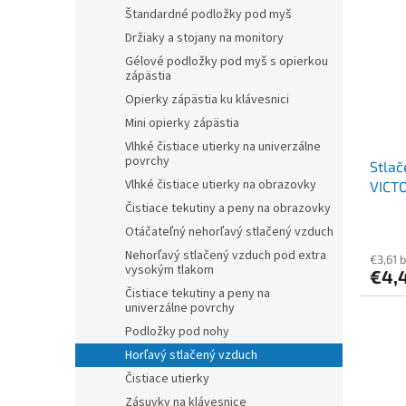
r
p
Štandardné podložky pod myš
o
i
Držiaky a stojany na monitory
d
s
u
Gélové podložky pod myš s opierkou
p
zápästia
k
r
t
Opierky zápästia ku klávesnici
o
o
Mini opierky zápästia
d
v
Vlhké čistiace utierky na univerzálne
u
povrchy
Stlač
k
Vlhké čistiace utierky na obrazovky
VICT
t
o
Čistiace tekutiny a peny na obrazovky
v
Otáčateľný nehorľavý stlačený vzduch
Nehorľavý stlačený vzduch pod extra
€3,61 
vysokým tlakom
€4,
Čistiace tekutiny a peny na
univerzálne povrchy
Podložky pod nohy
Horľavý stlačený vzduch
Čistiace utierky
Zásuvky na klávesnice