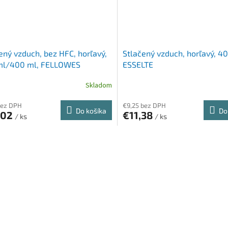
ený vzduch, bez HFC, horľavý,
Stlačený vzduch, horľavý, 4
ml/400 ml, FELLOWES
ESSELTE
Skladom
bez DPH
€9,25 bez DPH
Do košíka
Do
,02
€11,38
/ ks
/ ks
O
v
l
á
d
a
c
i
e
p