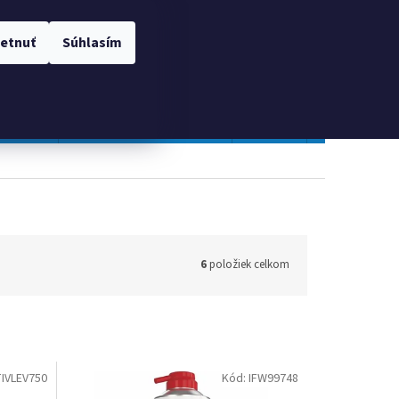
 OSOBNÝCH ÚDAJOV
Prihlásenie
etnuť
Súhlasím
NÁKUPNÝ
Prázdny košík
KOŠÍK
TOPGAL
Gastro a obalový materiál
Tlačivá
Obchodné po
6
položiek celkom
IVLEV750
Kód:
IFW99748