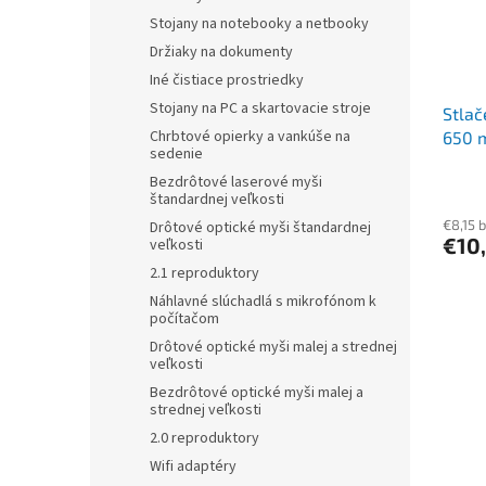
Stojany na notebooky a netbooky
Držiaky na dokumenty
Iné čistiace prostriedky
Stojany na PC a skartovacie stroje
Stlač
Chrbtové opierky a vankúše na
650 
sedenie
Bezdrôtové laserové myši
štandardnej veľkosti
€8,15 
Drôtové optické myši štandardnej
€10
veľkosti
2.1 reproduktory
Náhlavné slúchadlá s mikrofónom k
počítačom
Drôtové optické myši malej a strednej
veľkosti
Bezdrôtové optické myši malej a
strednej veľkosti
2.0 reproduktory
Wifi adaptéry