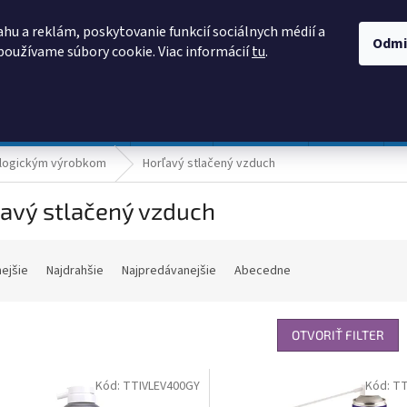
AKO NAKUPOVAŤ
OBCHODNÉ PODMIENKY
PODMIENKY OCHRANY
hu a reklám, poskytovanie funkcií sociálnych médií a
Odmi
používame súbory cookie. Viac informácií
tu
.
HĽADAŤ
Prevádzka a údržba
Nábytok
Centropen
DONAU
ologickým výrobkom
Horľavý stlačený vzduch
avý stlačený vzduch
nejšie
Najdrahšie
Najpredávanejšie
Abecedne
OTVORIŤ FILTER
Kód:
TTIVLEV400GY
Kód:
TT