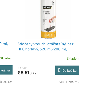
0 ml,
Stlačený vzduch, otáčateľný, bez
HFC,horľavý, 520 ml/200 ml,
FELLOWES
Skladom
Skladom
€7 bez DPH
 košíka
Do košíka
€8,61
/ ks
d:
E67124
Kód:
IFW99749