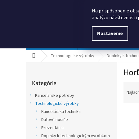
Prejsť
0385325635
obchod@kancpapier.sk
na
Na prispôsobenie obsa
obsah
analýzu návštevnosti 
Nastavenie
Kancelárske potreby
Technologické výrobky
Domov
Technologické výrobky
Doplnky k techn
B
Horľ
o
Preskočiť
č
Kategórie
kategórie
R
n
a
ý
Najlac
Kancelárske potreby
d
p
Technologické výrobky
e
a
n
Kancelárska technika
n
i
e
Dátové nosiče
e
l
Prezentácia
V
p
ý
Doplnky k technologickým výrobkom