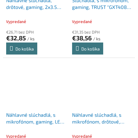
Náhlavné slúchadlá,
Slúchadlá, s mikrofónom,
drôtové, gaming, 2x3.5
gaming, TRUST "GXT408
mm jack + USB-A,
Cobra", čierna-červená
SPEEDLINK "Voltor LED",
Vypredané
Vypredané
čierna
€26,71 bez DPH
€31,35 bez DPH
€32,85
€38,56
/ ks
/ ks
Do košíka
Do košíka
Náhlavné slúchadlá, s
Náhlavné slúchadlá, s
mikrofónom, gaming, LED,
mikrofónom, drôtové,
TRUST "GXT448", čierna
gaming, USB-A,
SPEEDLINK "VIRTAS
Vypredané
Vypredané