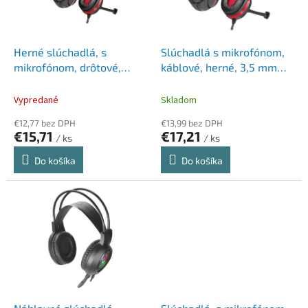
p
k
r
t
o
o
d
Herné slúchadlá, s
Slúchadlá s mikrofónom,
v
u
mikrofónom, drôtové,
káblové, herné, 3,5 mm
k
gaming, 3.5 mm jack,
jack, SPEEDLINK "Legatos",
t
SPEEDLINK "Legatos",
čierno-červené
Vypredané
Skladom
o
čierne
€12,77 bez DPH
€13,99 bez DPH
v
€15,71
€17,21
/ ks
/ ks
Do košíka
Do košíka