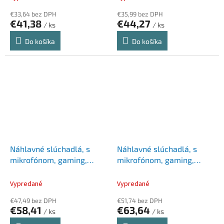
Illuminated 7.1", čierna
€33,64 bez DPH
€35,99 bez DPH
€41,38
€44,27
/ ks
/ ks
Do košíka
Do košíka
Náhlavné slúchadlá, s
Náhlavné slúchadlá, s
mikrofónom, gaming,
mikrofónom, gaming,
TRUST "GXT4371 Ward",
TRUST "GXT430 Ironn",
čierna
čierna
Vypredané
Vypredané
€47,49 bez DPH
€51,74 bez DPH
€58,41
€63,64
/ ks
/ ks