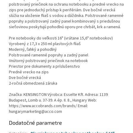
polstrovaný priečinok na ochranu notebooku a predné vrecko na
zips pre jednoduchý prístup k perifériám. Dve bočné vrecká
slúžia na uloženie fliaš s vodou a dáždnika. Polstrované ramenné
popruhy a polstrovaný zadný panel kombinovaný s priedušnou
sieťovinou poskytujú pohodlnú oporu pre chrbát, krk a ramená.
Pre notebooky do veľkosti 16" (vrátane 15,6" notebookov)
Vyrobený z 17,3 x 250 ml plastových fliaš
Moderný, ľahký a pohodlný
Polstrované ramenné popruhy a zadný panel
Vnútorný polstrovaný priečinok na notebook
Priestor pre dokumenty a príslušenstvo
Predné vrecko na zips
Dve bočné vrecká
2-ročná obmedzená záruka
Značka: KENSINGTON Výrobca: Esselte Kft. Adresa: 1139
Budapest, Lomb u. 37-39. A ép. II. 8., Hungary Web:
https://www.accobrands.com/brands/ Email:
hungarymarketing@acco.com
Dodatočné parametre