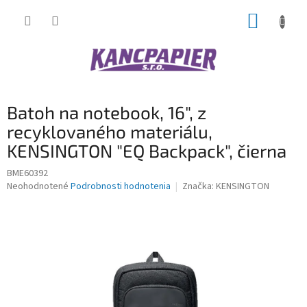
Prejsť
NÁKUP
na
obsah
KOŠÍK
Batoh na notebook, 16", z
recyklovaného materiálu,
KENSINGTON "EQ Backpack", čierna
BME60392
Priemerné
Neohodnotené
Podrobnosti hodnotenia
Značka:
KENSINGTON
hodnotenie
produktu
je
0,0
z
5
hviezdičiek.