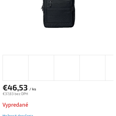
€46,53
/ ks
€37,83 bez DPH
Jednotková
Vypredané
cena: