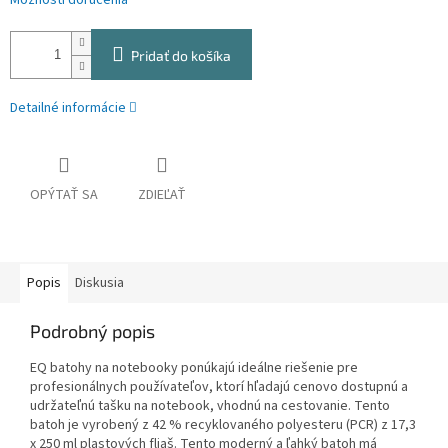
Možnosti doručenia
Pridať do košíka
Detailné informácie
OPÝTAŤ SA
ZDIEĽAŤ
Popis
Diskusia
Podrobný popis
EQ batohy na notebooky ponúkajú ideálne riešenie pre
profesionálnych používateľov, ktorí hľadajú cenovo dostupnú a
udržateľnú tašku na notebook, vhodnú na cestovanie. Tento
batoh je vyrobený z 42 % recyklovaného polyesteru (PCR) z 17,3
x 250 ml plastových fliaš. Tento moderný a ľahký batoh má