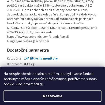
43 % a má antimikrobiálny povlak (len na matnej strane), ktorý
potláča rast baktérií až o 99 % (testované podľa normy JIS Z
2801 : 2010E pre Escherichia coli a Staphylococcus aureus).
Jednoducho sa aplikuje a odstraňuje, kompatibilný s dotykovou
obrazovkou a dotykovým perom. Súčasťou balenia je čistiaca
handrička a poskytuje sa naň dvojročná záruka. Značka:
KENSINGTON Výrobca: Esselte Kft. Adresa: 1139 Budapest, Lomb
u. 37-39. A ép. II. 8., Hungary Web:
https://www.accobrands.com/brands/ Email:
hungarymarketing@acco.com
Dodatočné parametre
Kategória
:
14" filtre na monitory
Hmotnosť
:
0.16 kg
EAN
:
4049793068992
Na prispôsobenie obsahu a reklám, poskytovanie funkcií
sociálnych médií a analýzu návštevnosti používame súbory
Z
cookie. Viac informácií
tu
.
á
Vytvoril Shoptet
p
Nastavenie
ä
t