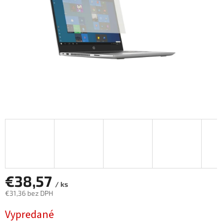
€38,57
/ ks
€31,36 bez DPH
Jednotková
Vypredané
cena: