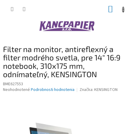
Prejsť
NÁKUP
na
obsah
KOŠÍK
Filter na monitor, antireflexný a
filter modrého svetla, pre 14" 16:9
notebook, 310x175 mm,
odnímateľný, KENSINGTON
BME627553
Priemerné
Neohodnotené
Podrobnosti hodnotenia
Značka:
KENSINGTON
hodnotenie
produktu
je
0,0
z
5
hviezdičiek.