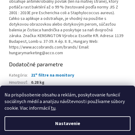
obsahuje antimikrobiálny povlak (len na matnej strane), ktorý
potláča rast baktérií až o 99 % (testované podľa normy JIS Z
2801 : 2010E pre Escherichia coli a Staphylococcus aureus).
Ľahko sa aplikuje a odstraňuje, je vhodný na použitie s
dotykovou obrazovkou alebo dotykovým perom, súčasťou
balenia je čistiaca handrička a poskytuje sa naň dvojročná
záruka. Značka: KENSINGTON Výrobca: Esselte Kft. Adresa: 1139
Budapest, Lomb u. 37-39. A ép. II. 8., Hungary Web:
https://www.accobrands.com/brands/ Email:
hungarymarketing@acco.com
Dodatočné parametre
Kategória
:
21" filtre na monitory
Hmotnosť
:
0.28 kg
EAN
:
4049793069036
Na prispôsobenie obsahu a reklám, poskytovanie funkcií
sociálnych médií a analýzu návštevnosti používame súbory
Z
cookie. Viac informácií
tu
.
á
Vytvoril Shoptet
p
Nastavenie
ä
t