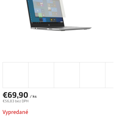
€69,90
/ ks
€56,83 bez DPH
Jednotková
Vypredané
cena: