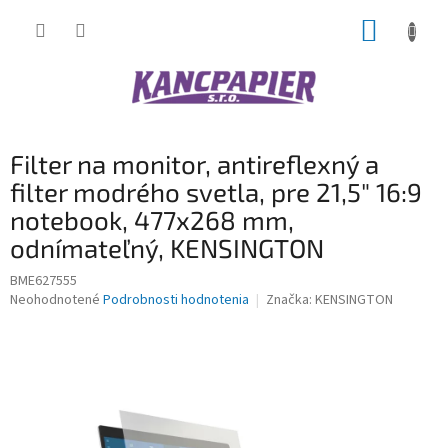
Prejsť
NÁKUP
na
obsah
KOŠÍK
Filter na monitor, antireflexný a
filter modrého svetla, pre 21,5" 16:9
notebook, 477x268 mm,
odnímateľný, KENSINGTON
BME627555
Priemerné
Neohodnotené
Podrobnosti hodnotenia
Značka:
KENSINGTON
hodnotenie
produktu
je
0,0
z
5
hviezdičiek.