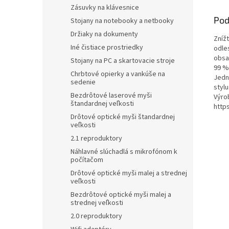
Zásuvky na klávesnice
Pod
Stojany na notebooky a netbooky
Držiaky na dokumenty
Znížt
Iné čistiace prostriedky
odle
obsah
Stojany na PC a skartovacie stroje
99 % 
Chrbtové opierky a vankúše na
Jedn
sedenie
styl
Bezdrôtové laserové myši
Výrob
štandardnej veľkosti
http
Drôtové optické myši štandardnej
veľkosti
2.1 reproduktory
Náhlavné slúchadlá s mikrofónom k
počítačom
Drôtové optické myši malej a strednej
veľkosti
Bezdrôtové optické myši malej a
strednej veľkosti
2.0 reproduktory