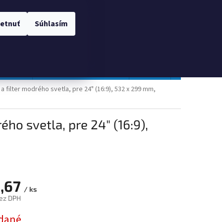
 OSOBNÝCH ÚDAJOV
Prihlásenie
etnuť
Súhlasím
NÁKUPNÝ
Prázdny košík
KOŠÍK
TOPGAL
Gastro a obalový materiál
Tlačivá
Obchodné po
ý a filter modrého svetla, pre 24" (16:9), 532 x 299 mm,
rého svetla, pre 24" (16:9),
,67
/ ks
ez DPH
ová
dané