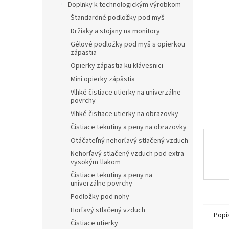
Doplnky k technologickým výrobkom
hviezdič
Štandardné podložky pod myš
Držiaky a stojany na monitory
Gélové podložky pod myš s opierkou
zápästia
Opierky zápästia ku klávesnici
Mini opierky zápästia
Vlhké čistiace utierky na univerzálne
povrchy
Vlhké čistiace utierky na obrazovky
Čistiace tekutiny a peny na obrazovky
Otáčateľný nehorľavý stlačený vzduch
Nehorľavý stlačený vzduch pod extra
vysokým tlakom
Čistiace tekutiny a peny na
univerzálne povrchy
Podložky pod nohy
Horľavý stlačený vzduch
Popi
Čistiace utierky