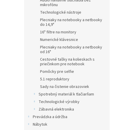
Audio náhlavné slúchadlá bez
mikrofónu
Technologické nástroje
Plecniaky na notebooky a netbooky
do 14,9"
16" filtre na monitory
Numerické klávesnice
Plecniaky na notebooky a netbooky
od 16"
Cestovné tašky na kolieskach s
priečinkom pre notebook
Pomôcky pre selfie
5.1 reproduktory
Sady na čistenie obrazoviek
Spotrebný materiál k tlačiarňam
Technologické výrobky
Zábavná elektronika
Prevádzka a údržba
Nábytok