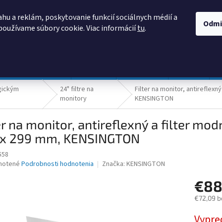
AKO NAKUPOVAŤ
OBCHODNÉ PODMIENKY
PODMIENKY OCHRANY
hu a reklám, poskytovanie funkcií sociálnych médií a
Odmi
používame súbory cookie. Viac informácií
tu
.
HĽADAŤ
Prevádzka a údržba
Nábytok
Centropen
DONAU
gickým
24" filtre na
Filter na monitor, antireflexn
monitory
KENSINGTON
er na monitor, antireflexný a filter mod
 x 299 mm, KENSINGTON
558
né
notené
Podrobnosti hodnotenia
Značka:
KENSINGTON
nie
€88
u
€72,09 b
Jednotk
Vypre
cena: