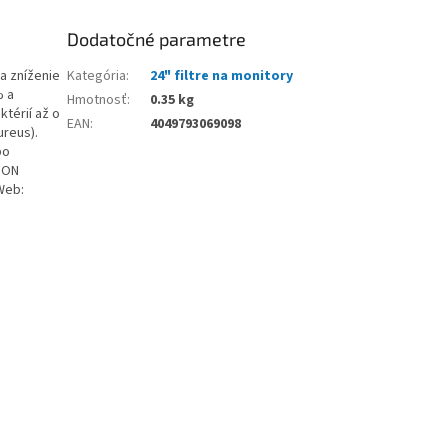
Dodatočné parametre
na zníženie
Kategória
:
24" filtre na monitory
% a
Hmotnosť
:
0.35 kg
ktérií až o
EAN
:
4049793069098
ureus).
bo
GTON
 Web: