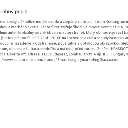
robný popis
e odlesky a škodlivé modré svetlo a zlepšite čistotu s filtrom Kensington 
skov a modrého svetla. Tento filter znižuje škodlivé modré svetlo až o 43 
uje antimikrobiálny povlak (iba na matnej strane), ktorý obmedzuje rast ba
(testované podľa JIS Z 2801 : 2010E na Escherichia coli a Staphylococcus a
oduché nasadenie a odstránenie, použiteľné s dotykovou obrazovkou ale
usom, obsahuje čistiacu handričku a má dvojročnú záruku. Značka: KENSIN
ca: Esselte Kft. Adresa: 1139 Budapest, Lomb u. 37-39. A ép. II. 8., Hungary
s://www.accobrands.com/brands/ Email: hungarymarketing@acco.com