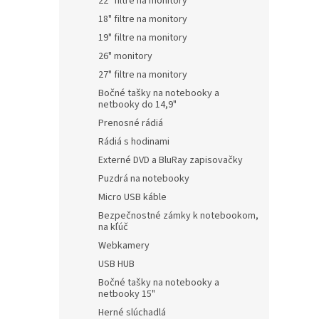
22" filtre na monitory
18" filtre na monitory
19" filtre na monitory
26" monitory
27" filtre na monitory
Bočné tašky na notebooky a
netbooky do 14,9"
Prenosné rádiá
Rádiá s hodinami
Externé DVD a BluRay zapisovačky
Puzdrá na notebooky
Micro USB káble
Bezpečnostné zámky k notebookom,
na kľúč
Webkamery
USB HUB
Bočné tašky na notebooky a
netbooky 15"
Herné slúchadlá