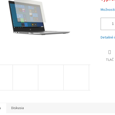
iek.
Možnosti
Detailné 
TLAČ
s
Diskusia