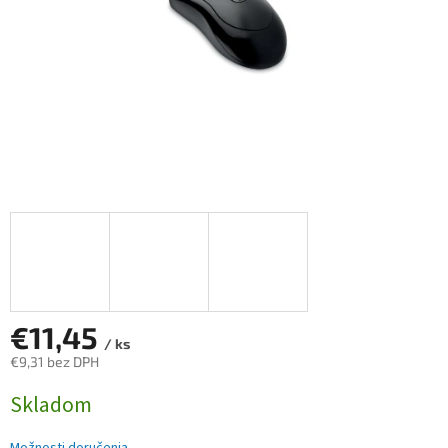
€11,45
/ ks
€9,31 bez DPH
Jednotková
Skladom
cena: