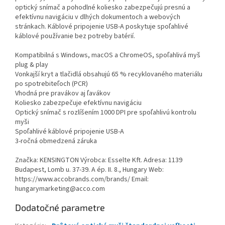
optický snímač a pohodlné koliesko zabezpečujú presnú a
efektívnu navigáciu v dlhých dokumentoch a webových
stránkach. Káblové pripojenie USB-A poskytuje spoľahlivé
káblové používanie bez potreby batérií.
Kompatibilná s Windows, macOS a ChromeOS, spoľahlivá myš
plug & play
Vonkajší kryt a tlačidlá obsahujú 65 % recyklovaného materiálu
po spotrebiteľoch (PCR)
Vhodná pre pravákov aj ľavákov
Koliesko zabezpečuje efektívnu navigáciu
Optický snímač s rozlíšením 1000 DPI pre spoľahlivú kontrolu
myši
Spoľahlivé káblové pripojenie USB-A
3-ročná obmedzená záruka
Značka: KENSINGTON Výrobca: Esselte Kft. Adresa: 1139
Budapest, Lomb u. 37-39. A ép. II. 8., Hungary Web:
https://www.accobrands.com/brands/ Email:
hungarymarketing@acco.com
Dodatočné parametre