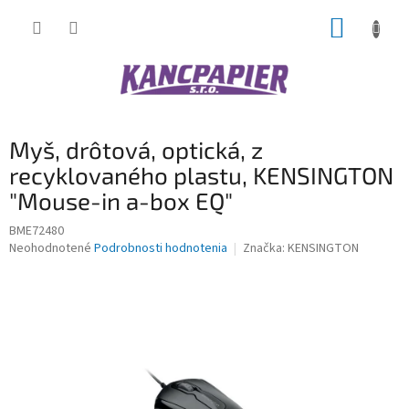
Prejsť
NÁKUP
na
obsah
KOŠÍK
Myš, drôtová, optická, z
recyklovaného plastu, KENSINGTON
"Mouse-in a-box EQ"
BME72480
Priemerné
Neohodnotené
Podrobnosti hodnotenia
Značka:
KENSINGTON
hodnotenie
produktu
je
0,0
z
5
hviezdičiek.