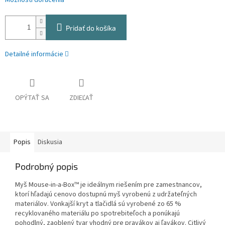
Možnosti doručenia
Pridať do košíka
Detailné informácie
OPÝTAŤ SA
ZDIEĽAŤ
Popis
Diskusia
Podrobný popis
Myš Mouse-in-a-Box™ je ideálnym riešením pre zamestnancov,
ktorí hľadajú cenovo dostupnú myš vyrobenú z udržateľných
materiálov. Vonkajší kryt a tlačidlá sú vyrobené zo 65 %
recyklovaného materiálu po spotrebiteľoch a ponúkajú
pohodlný, zaoblený tvar vhodný pre pravákov aj ľavákov. Citlivý