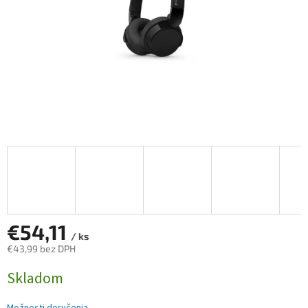
€54,11
/ ks
€43,99 bez DPH
Jednotková
Skladom
cena: