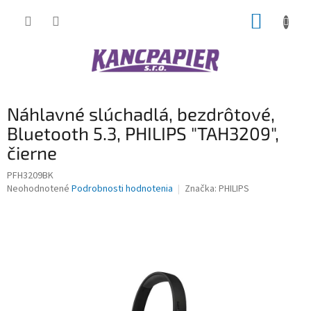
Prejsť
NÁKUP
na
obsah
KOŠÍK
Náhlavné slúchadlá, bezdrôtové,
Bluetooth 5.3, PHILIPS "TAH3209",
čierne
PFH3209BK
Priemerné
Neohodnotené
Podrobnosti hodnotenia
Značka:
PHILIPS
hodnotenie
produktu
je
0,0
z
5
hviezdičiek.