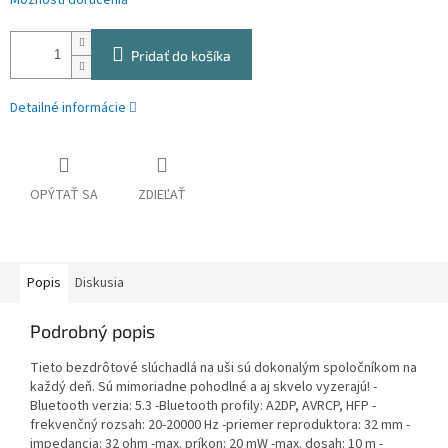
Možnosti doručenia
Pridať do košíka
Detailné informácie
OPÝTAŤ SA
ZDIEĽAŤ
Popis
Diskusia
Podrobný popis
Tieto bezdrôtové slúchadlá na uši sú dokonalým spoločníkom na
každý deň. Sú mimoriadne pohodlné a aj skvelo vyzerajú! -
Bluetooth verzia: 5.3 -Bluetooth profily: A2DP, AVRCP, HFP -
frekvenčný rozsah: 20-20000 Hz -priemer reproduktora: 32 mm -
impedancia: 32 ohm -max. príkon: 20 mW -max. dosah: 10 m -