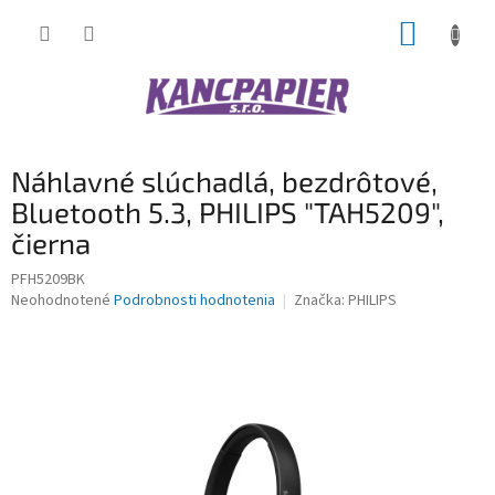
Prejsť
NÁKUP
na
obsah
KOŠÍK
Náhlavné slúchadlá, bezdrôtové,
Bluetooth 5.3, PHILIPS "TAH5209",
čierna
PFH5209BK
Priemerné
Neohodnotené
Podrobnosti hodnotenia
Značka:
PHILIPS
hodnotenie
produktu
je
0,0
z
5
hviezdičiek.