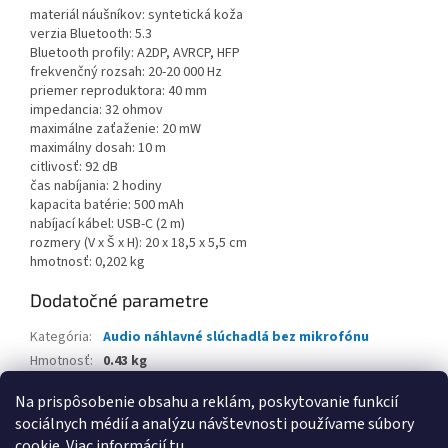
materiál náušníkov: syntetická koža
verzia Bluetooth: 5.3
Bluetooth profily: A2DP, AVRCP, HFP
frekvenčný rozsah: 20-20 000 Hz
priemer reproduktora: 40 mm
impedancia: 32 ohmov
maximálne zaťaženie: 20 mW
maximálny dosah: 10 m
citlivosť: 92 dB
čas nabíjania: 2 hodiny
kapacita batérie: 500 mAh
nabíjací kábel: USB-C (2 m)
rozmery (V x Š x H): 20 x 18,5 x 5,5 cm
hmotnosť: 0,202 kg
Dodatočné parametre
Kategória
:
Audio náhlavné slúchadlá bez mikrofónu
Hmotnosť
:
0.43 kg
EAN
:
4895229142473
Na prispôsobenie obsahu a reklám, poskytovanie funkcií
sociálnych médií a analýzu návštevnosti používame súbory
Z
cookie. Viac informácií
tu
.