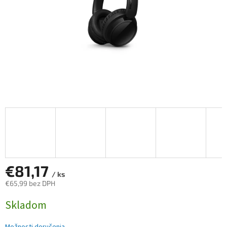
€81,17
/ ks
€65,99 bez DPH
Jednotková
Skladom
cena: