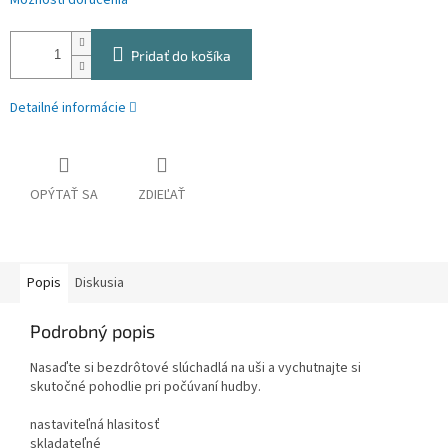
Možnosti doručenia
Pridať do košíka
Detailné informácie
OPÝTAŤ SA
ZDIEĽAŤ
Popis
Diskusia
Podrobný popis
Nasaďte si bezdrôtové slúchadlá na uši a vychutnajte si
skutočné pohodlie pri počúvaní hudby.
nastaviteľná hlasitosť
skladateľné