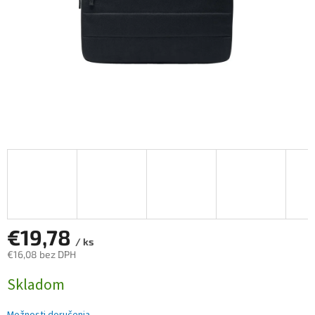
€19,78
/ ks
€16,08 bez DPH
Jednotková
Skladom
cena: