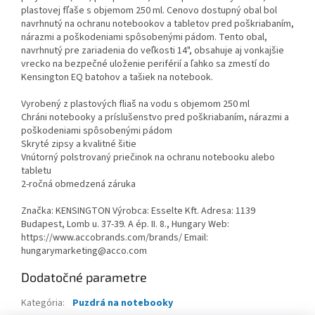
plastovej fľaše s objemom 250 ml. Cenovo dostupný obal bol
navrhnutý na ochranu notebookov a tabletov pred poškriabaním,
nárazmi a poškodeniami spôsobenými pádom. Tento obal,
navrhnutý pre zariadenia do veľkosti 14", obsahuje aj vonkajšie
vrecko na bezpečné uloženie periférií a ľahko sa zmestí do
Kensington EQ batohov a tašiek na notebook.
Vyrobený z plastových fliaš na vodu s objemom 250 ml
Chráni notebooky a príslušenstvo pred poškriabaním, nárazmi a
poškodeniami spôsobenými pádom
Skryté zipsy a kvalitné šitie
Vnútorný polstrovaný priečinok na ochranu notebooku alebo
tabletu
2-ročná obmedzená záruka
Značka: KENSINGTON Výrobca: Esselte Kft. Adresa: 1139
Budapest, Lomb u. 37-39. A ép. II. 8., Hungary Web:
https://www.accobrands.com/brands/ Email:
hungarymarketing@acco.com
Dodatočné parametre
Kategória
:
Puzdrá na notebooky