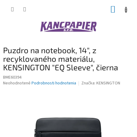
Prejsť
NÁKUP
na
obsah
KOŠÍK
Puzdro na notebook, 14", z
recyklovaného materiálu,
KENSINGTON "EQ Sleeve", čierna
BME60394
Priemerné
Neohodnotené
Podrobnosti hodnotenia
Značka:
KENSINGTON
hodnotenie
produktu
je
0,0
z
5
hviezdičiek.