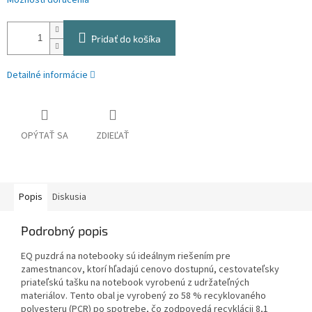
Možnosti doručenia
Pridať do košíka
Detailné informácie
OPÝTAŤ SA
ZDIEĽAŤ
Popis
Diskusia
Podrobný popis
EQ puzdrá na notebooky sú ideálnym riešením pre
zamestnancov, ktorí hľadajú cenovo dostupnú, cestovateľsky
priateľskú tašku na notebook vyrobenú z udržateľných
materiálov. Tento obal je vyrobený zo 58 % recyklovaného
polyesteru (PCR) po spotrebe, čo zodpovedá recyklácii 8,1