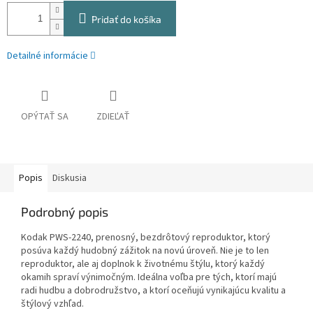
Pridať do košíka
Detailné informácie
OPÝTAŤ SA
ZDIEĽAŤ
Popis
Diskusia
Podrobný popis
Kodak PWS-2240, prenosný, bezdrôtový reproduktor, ktorý
posúva každý hudobný zážitok na novú úroveň. Nie je to len
reproduktor, ale aj doplnok k životnému štýlu, ktorý každý
okamih spraví výnimočným. Ideálna voľba pre tých, ktorí majú
radi hudbu a dobrodružstvo, a ktorí oceňujú vynikajúcu kvalitu a
štýlový vzhľad.