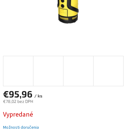
€95,96
/ ks
€78,02 bez DPH
Jednotková
Vypredané
cena:
Možnosti doručenia