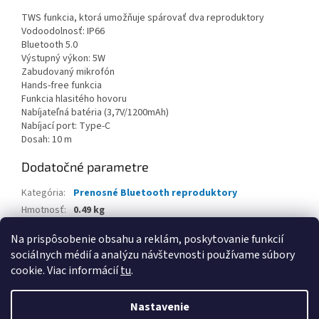
TWS funkcia, ktorá umožňuje spárovať dva reproduktory
Vodoodolnosť: IP66
Bluetooth 5.0
Výstupný výkon: 5W
Zabudovaný mikrofón
Hands-free funkcia
Funkcia hlasitého hovoru
Nabíjateľná batéria (3,7V/1200mAh)
Nabíjací port: Type-C
Dosah: 10 m
Dodatočné parametre
Kategória
:
Prenosné Bluetooth reproduktory
Hmotnosť
:
0.49 kg
EAN
:
4895218323692
Na prispôsobenie obsahu a reklám, poskytovanie funkcií
sociálnych médií a analýzu návštevnosti používame súbory
Z
cookie. Viac informácií
tu
.
á
Vytvoril Shoptet
p
Nastavenie
ä