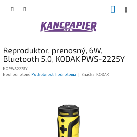
Prejsť
NÁKUP
na
obsah
KOŠÍK
Reproduktor, prenosný, 6W,
Bluetooth 5.0, KODAK PWS-2225Y
KOPWS2225Y
Priemerné
Neohodnotené
Podrobnosti hodnotenia
Značka:
KODAK
hodnotenie
produktu
je
0,0
z
5
hviezdičiek.