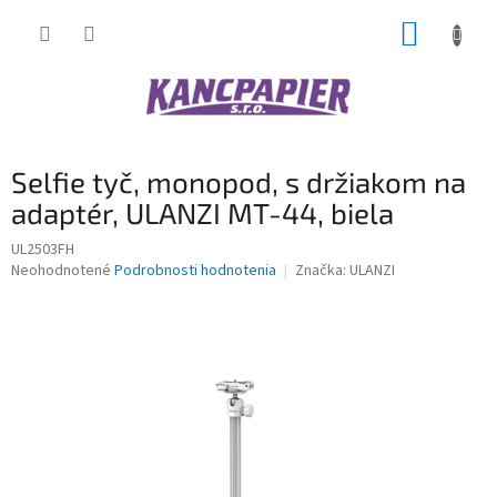
Prejsť
NÁKUP
na
obsah
KOŠÍK
Selfie tyč, monopod, s držiakom na
adaptér, ULANZI MT-44, biela
UL2503FH
Priemerné
Neohodnotené
Podrobnosti hodnotenia
Značka:
ULANZI
hodnotenie
produktu
je
0,0
z
5
hviezdičiek.