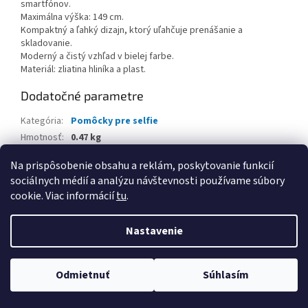
smartfónov.
Maximálna výška: 149 cm.
Kompaktný a ľahký dizajn, ktorý uľahčuje prenášanie a
skladovanie.
Moderný a čistý vzhľad v bielej farbe.
Materiál: zliatina hliníka a plast.
Dodatočné parametre
Kategória
:
Pomôcky pre selfie
Hmotnosť
:
0.47 kg
EAN
:
6975357301206
Na prispôsobenie obsahu a reklám, poskytovanie funkcií
sociálnych médií a analýzu návštevnosti používame súbory
Z
cookie. Viac informácií
tu
.
á
Vytvoril Shoptet
p
Nastavenie
ä
t
Copyright 2026
www.kancpapier.sk
. Všetky práva vyhradené.
i
Odmietnuť
Súhlasím
Upraviť nastavenie cookies
e