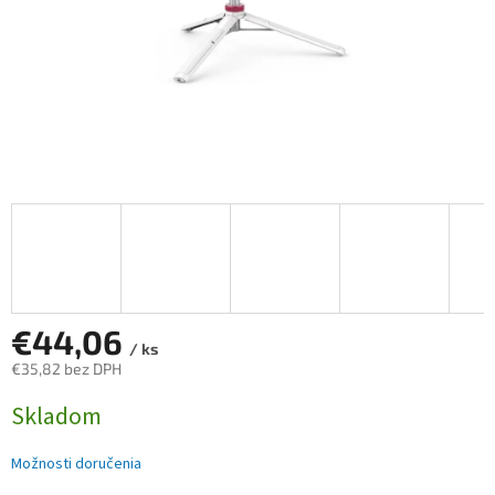
€44,06
/ ks
€35,82 bez DPH
Jednotková
Skladom
cena:
Možnosti doručenia