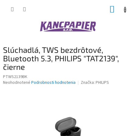
Prejsť
NÁKUP
na
obsah
KOŠÍK
Slúchadlá, TWS bezdrôtové,
Bluetooth 5.3, PHILIPS "TAT2139",
čierne
PTWS2139BK
Priemerné
Neohodnotené
Podrobnosti hodnotenia
Značka:
PHILIPS
hodnotenie
produktu
je
0,0
z
5
hviezdičiek.