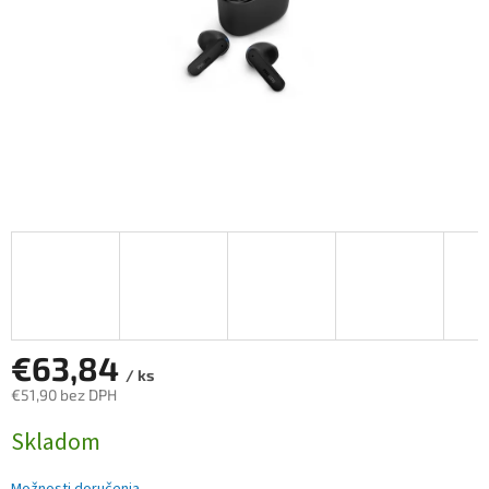
€63,84
/ ks
€51,90 bez DPH
Jednotková
Skladom
cena: