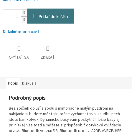
Možnosti doručenia
Pridať do košíka
Detailné informácie
OPÝTAŤ SA
ZDIEĽAŤ
Popis
Diskusia
Podrobný popis
Bez špičiek do uší a spolu s mimoriadne malým puzdrom na
nabíjanie si budete môcť skutočne vychutnať svoju hudbu nech
idete kamkoľvek. Dynamické basy vám poskytnú hlbšie basy aj
pri nízkej hlasitosti a môžete si prispôsobiť dotykové ovládacie
prvky. -Bluetooth verzia: 5.3 -Bluetooth profily: A2DP, AVRCP, HFP