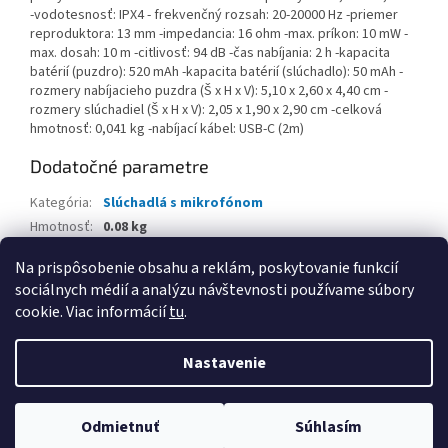
-vodotesnosť: IPX4 - frekvenčný rozsah: 20-20000 Hz -priemer
reproduktora: 13 mm -impedancia: 16 ohm -max. príkon: 10 mW -
max. dosah: 10 m -citlivosť: 94 dB -čas nabíjania: 2 h -kapacita
batérií (puzdro): 520 mAh -kapacita batérií (slúchadlo): 50 mAh -
rozmery nabíjacieho puzdra (Š x H x V): 5,10 x 2,60 x 4,40 cm -
rozmery slúchadiel (Š x H x V): 2,05 x 1,90 x 2,90 cm -celková
hmotnosť: 0,041 kg -nabíjací kábel: USB-C (2m)
Dodatočné parametre
Kategória
:
Slúchadlá s mikrofónom
Hmotnosť
:
0.08 kg
EAN
:
4895229139565
Na prispôsobenie obsahu a reklám, poskytovanie funkcií
sociálnych médií a analýzu návštevnosti používame súbory
Z
cookie. Viac informácií
tu
.
á
Vytvoril Shoptet
p
Nastavenie
ä
t
Copyright 2026
www.kancpapier.sk
. Všetky práva vyhradené.
i
Odmietnuť
Súhlasím
Upraviť nastavenie cookies
e